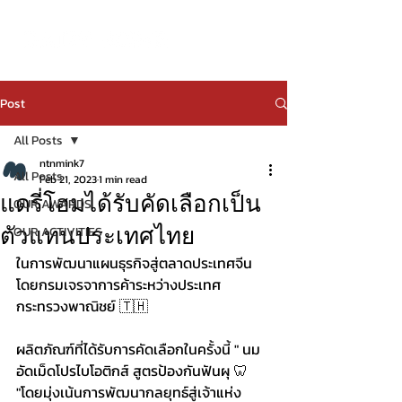
Post
All Posts
ntnmink7
All Posts
Feb 21, 2023
1 min read
แดรี่โฮมได้รับคัดเลือกเป็น
OUR AWARDS
ตัวแทนประเทศไทย
OUR ACTIVITIES
ในการพัฒนาแผนธุรกิจสู่ตลาดประเทศจีน 
โดยกรมเจรจาการค้าระหว่างประเทศ 
กระทรวงพาณิชย์ 🇹🇭
ผลิตภัณฑ์ที่ได้รับการคัดเลือกในครั้งนี้ " นม
อัดเม็ดโปรไบโอติกส์ สูตรป้องกันฟันผุ 🦷 
"โดยมุ่งเน้นการพัฒนากลยุทธ์สู่เจ้าแห่ง