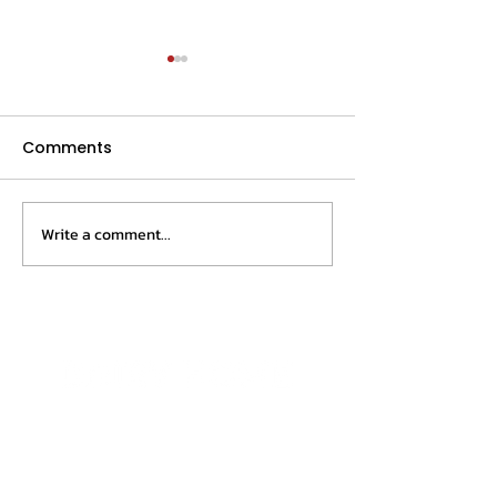
Comments
Life's turning point Ep.1
Write a comment...
สนับสนุนงานจิต
โครงการ"กำแพง
ล้อมเขาใหญ่"
บริษัท แดรี่โฮม วิสาหกิจเพื่อสังคม จำกัด
Dairy home