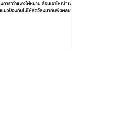
รงการ"กำแพงไผ่หนาม ล้อมเขาใหญ่" เพื่อ
นแนวป้องกันไม่ให้สัตว์ลงมากินพืชผลชาว
น
โรงงานนมแดรี่โฮม
ริษัท แดรี่โฮม จำกัด 100/1 หมู่ 11 ถนน มิตรภาพ ตำบล
ญาเย็น อำเภอ ปากช่อง จังหวัด นครราชสีมา 30320
ระเทศไทย
ร้านอาหารแดรี่โฮม
าขาดั้งเดิม 100 หมู่ 11 ถนน มิตรภาพ ตำบล พญาเย็น
ำเภอ ปากช่อง จังหวัด นครราชสีมา 30320 ประเทศไทย