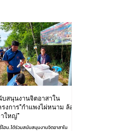
นับสนุนงานจิตอาสาใน
ครงการ"กำแพงไผ่หนาม ล้อม
ขาใหญ่"
ี่โฮม..ได้ร่วมสนับสนุนงานจิตอาสาใน