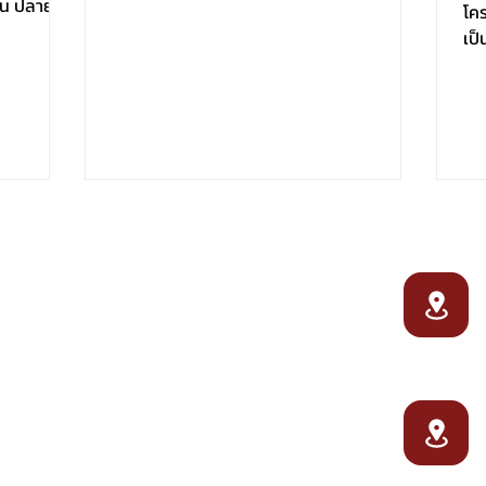
ต้น ปลาย
โค
เป็
บ้า
Dairy home
Our products
บ
พ
About Us
Pasteurized Milk
ป
Experiences
Yogurt
Restaurant
Milk Tablets
ส
News
Organic Butter
อ