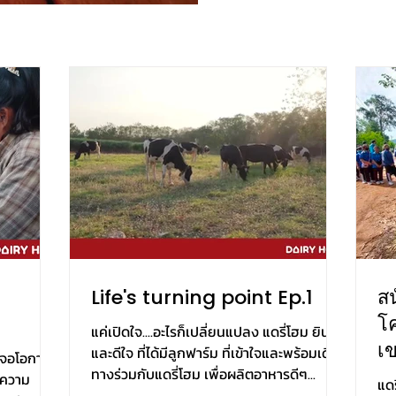
Life's turning point Ep.1
ส
โ
แค่เปิดใจ....อะไรก็เปลี่ยนแปลง แดรี่โฮม ยินดี
เ
และดีใจ ที่ได้มีลูกฟาร์ม ที่เข้าใจและพร้อมเดิน
้เจอโอกาส
ทางร่วมกับแดรี่โฮม เพื่อผลิตอาหารดีๆ...
ห้ความ
แดร