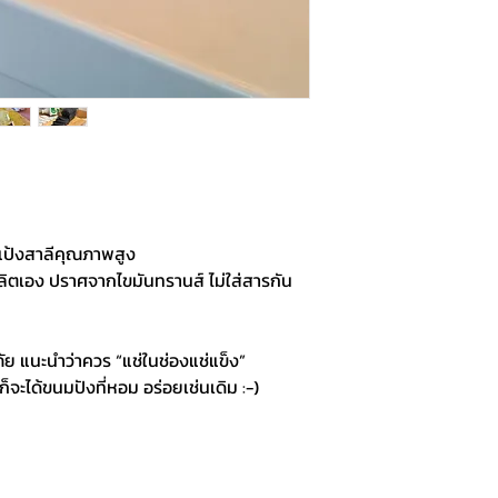
แป้งสาลีคุณภาพสูง
ผลิตเอง ปราศจากไขมันทรานส์ ไม่ใส่สารกัน
ัย แนะนำว่าควร “แช่ในช่องแช่แข็ง”
็จะได้ขนมปังที่หอม อร่อยเช่นเดิม :-)