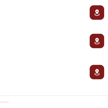
Dairy home
Our products
บ
พ
About Us
Pasteurized Milk
ป
Experiences
Yogurt
Restaurant
Milk Tablets
ส
News
Organic Butter
อ
Contact us
Bread
Farm Shop
ส
อ
served