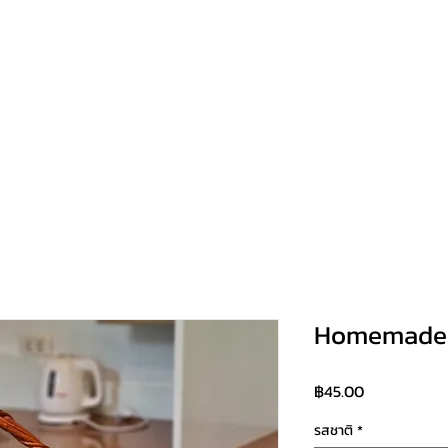
OUR PRODUCTS
EXPERIENCES
RESTAURANT
NEWS
S
Homemade 
Price
฿45.00
รสชาติ
*