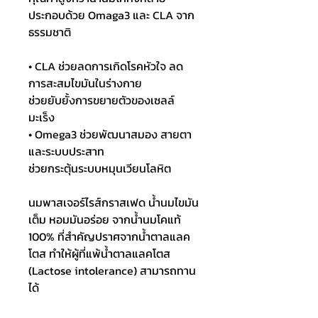
ประกอบด้วย Omaga3 และ CLA จาก
ธรรมชาติ
• CLA ช่วยลดการเกิดโรคหัวใจ ลด
การสะสมไขมันในร่างกาย
ช่วยยับยั้งการขยายตัวของเซลล์
มะเร็ง
• Omega3 ช่วยพัฒนาสมอง สายตา 
และระบบประสาท
ช่วยกระตุ้นระบบหมุนเวียนโลหิต
นมพาสเจอร์ไรส์กราสเฟด น้ำนมไขมัน
เต็ม หอมมันอร่อย จากน้ำนมโคแท้ 
100% ที่สำคัญปราศจากน้ำตาลแลค
โตส ทำให้ผู้ที่แพ้น้ำตาลแลคโตส 
(Lactose intolerance) สามารถทาน
ได้