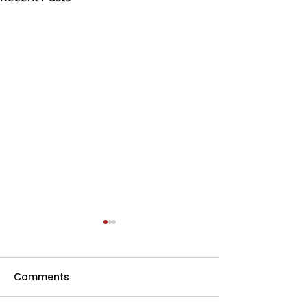
ปลุกใจ ปลูกป่า
🌳 แดรี่โฮม ร่วมสนับสนุนสุขภาพ
Comments
ดีในกิจกรรมปลูกต้นไม้ 🌳 แดรี่
โฮมขอร่วมเป็นส่วนหนึ่งของ