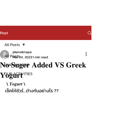
Post
All Posts
pkanoknapa
All Posts
Mar 24, 2023
1 min read
𝐍𝐨 𝐒𝐮𝐠𝐞𝐫 𝐀𝐝𝐝𝐞𝐝 𝐕𝐒 𝐆𝐫𝐞𝐞𝐤
OUR AWARDS
𝐘𝐨𝐠𝐮𝐫𝐭
OUR ACTIVITIES
 \ 𝒀𝒐𝒈𝒖𝒓𝒕 \
เช็คให้ชัวร์...ต่างกันอย่างไร ?? 