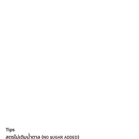
Tips 
สูตรไม่เติมน้ำตาล (ɴᴏ sᴜɢᴀʀ ᴀᴅᴅᴇᴅ)