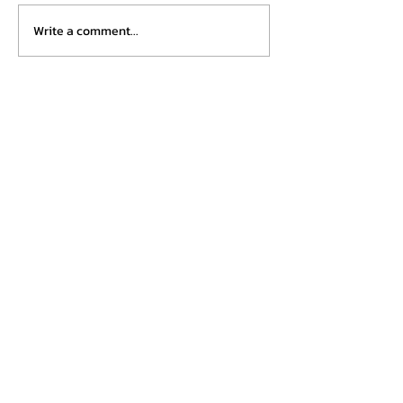
กิจกรรม “ปลูกต้นไม้เพื่อเฉลิม
พระเกียรติฯ...
แดรี่โฮมพร้อมใจ
Write a comment...
บริษัท แดรี่โฮม วิสาหกิจเพื่อสังคม จำกัด
Dairy home
About Us
Experiences
Restaurant
News